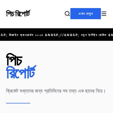
বিষয়বস্তুতে যান
পিচ রিপোর্ট
এখন দেখুন
SP; ডিজাইন অ্যাওয়ার্ডস ২০২৪ &NBSP;//&NBSP; নতুন বৈশিষ্ট্য ঘোষিত
পিচ
রিপোর্ট
ক্রিকেট ভক্তদের জন্য প্রতিদিনের সব তথ্য এক ছাদের নিচে।